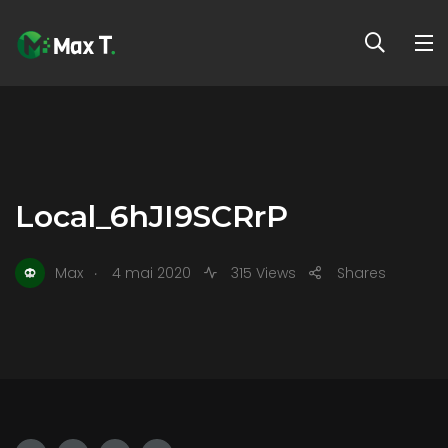
Local_6hJI9SCRrP
.
Max
4 mai 2020
315 Views
Shares