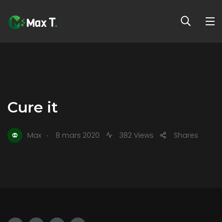
Cure it
.
Max
8 mars 2020
382 Views
Shares