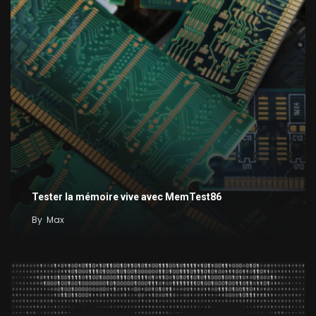
Tester la mémoire vive avec MemTest86
By
Max