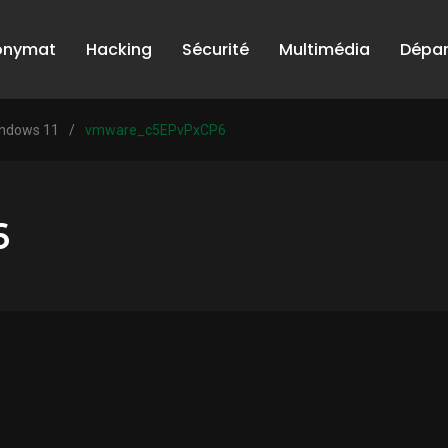
onymat
Hacking
Sécurité
Multimédia
Dépa
indows 11
/
vmware_c5EPvPxCP6
6