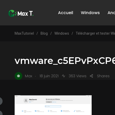
Accueil
Windows
An
MaxTutoriel
/
Blog
/
Windows
/
Télécharger et tester W
vmware_c5EPvPxCP
.
Max
18 juin 2021
363 Views
Shares