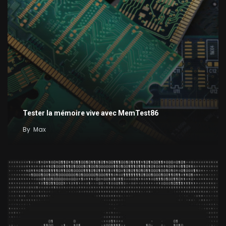
Tester la mémoire vive avec MemTest86
By
Max