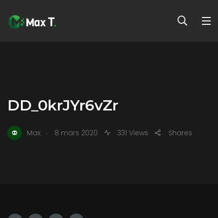
DD_0krJYr6vZr
.
Max
8 mars 2020
331 Views
Shares