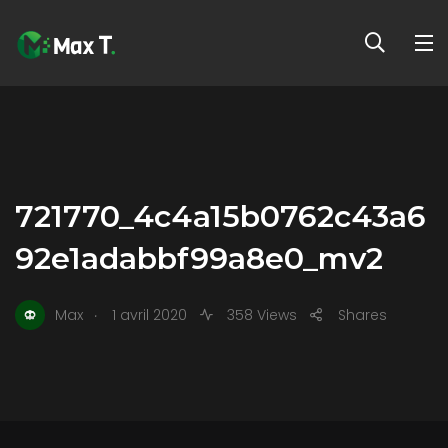
721770_4c4a15b0762c43a6
92e1adabbf99a8e0_mv2
.
Max
1 avril 2020
358 Views
Shares