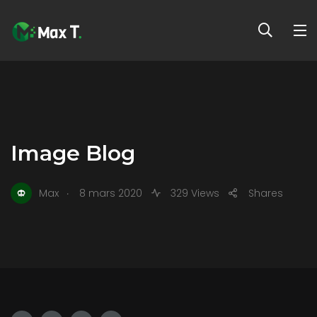
Image Blog
.
Max
8 mars 2020
329 Views
Shares