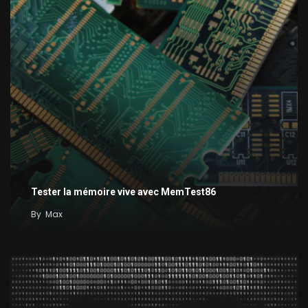
Tester la mémoire vive avec MemTest86
By
Max