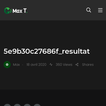
5e9b30c27686f_resultat
.
Max
18 avril 2020
360 Views
Shares