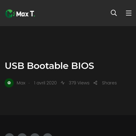
USB Bootable BIOS
.
Max
1 avril 2020
379 Views
Shares