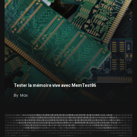
Tester la mémoire vive avec MemTest86
By
Max