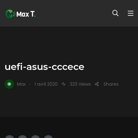
uefi-asus-cccece
.
Max
1 avril 2020
323 Views
Shares