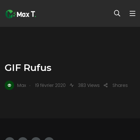
GIF Rufus
.
Max
19 février 2020
383 Views
Shares