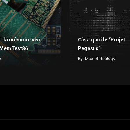
r la mémoire vive
C’est quoi le “Projet
 MemTest86
Pegasus”
x
By
Max et Itsulogy