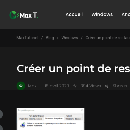
Accueil
Windows
An
MaxTutoriel
/
Blog
/
Windows
/
Créer un point de resta
Créer un point de re
.
Max
18 avril 2020
394 Views
Shares