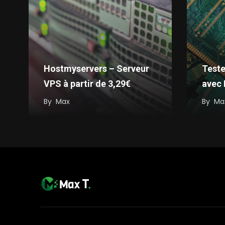
Hostmyservers – Serveur
Teste
VPS à partir de 3,29€
avec
By
Max
By
Ma