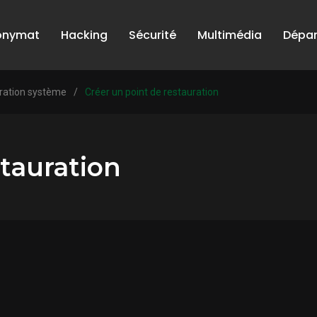
onymat
Hacking
Sécurité
Multimédia
Dépa
uration système
/
Créer un point de restauration
stauration