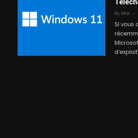
Téléch
.
By
Max
Si vous 
récemme
Microsof
d’exploi